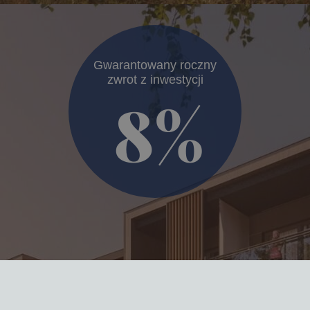
Gwarantowany roczny
zwrot z inwestycji
8%